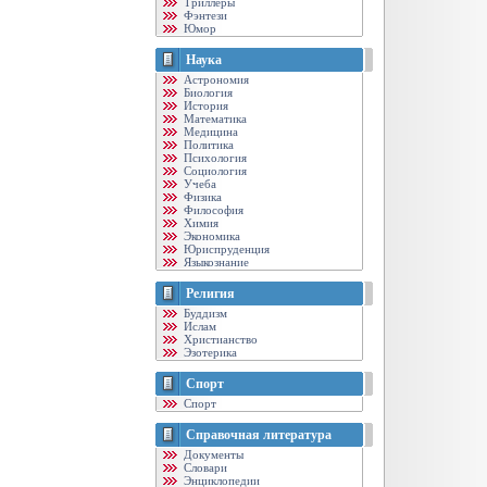
Триллеры
Фэнтези
Юмор
Наука
Астрономия
Биология
История
Математика
Медицина
Политика
Психология
Социология
Учеба
Физика
Философия
Химия
Экономика
Юриспруденция
Языкознание
Религия
Буддизм
Ислам
Христианство
Эзотерика
Спорт
Спорт
Справочная литература
Документы
Словари
Энциклопедии