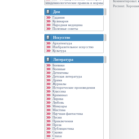
Комментировал:
эпидемиологические правила и нормы
Респект. Хорошая
Дом
Гадания
Кулинария
Народная медицина
Полезные советы
Искусство
Архитектура
Изобразительное искусство
Культура
Литература
Боевики
Военные
Детективы
Детская литература
Драма
Журналы
Исторические произведения
Классика
Криминал
Лирика
Любовь
Мемуары
Мистика
Научная-фантастика
Песни
Приключения
Проза
Публицистика
Сказки
Стихи