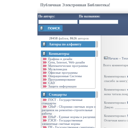
Публичная Электронная Библиотека!
По автору:
По названию:
20458
файлов,
8626
авторов
Авторы по алфавиту
Компьютеры
Начало
«
Тех
Графика и дизайн
Cети, Internet, Web-дизайн
Всего комментар
Математические программы
Мультимедиа
Офисные программы
Операционные Системы
Комментировал:
Программирование
спасибо за книгу
CAD
Защита информации
Комментировал:
жена читала.пон
Стандарты
ГОСТ - Государственные
Комментировал:
стандарты
CНиР - Сборники сметных норм и
Дякую. _______
расценок на ремонтно-строительные
работы
Комментировал:
ЕНиР - Единые нормы и расценки
ГЭСН - Государственные
Отличная книга 
элементные сметные нормы
ГН - Государственные санитарно-