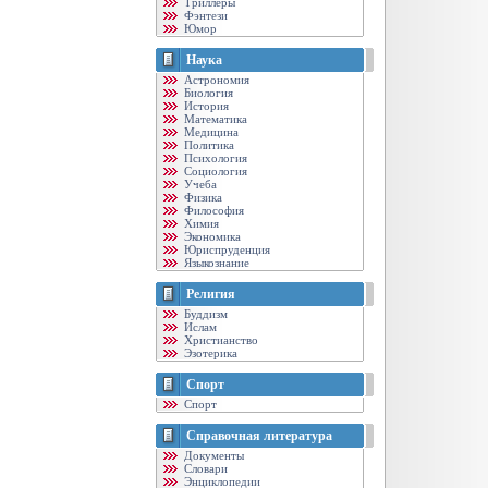
Триллеры
Фэнтези
Юмор
Наука
Астрономия
Биология
История
Математика
Медицина
Политика
Психология
Социология
Учеба
Физика
Философия
Химия
Экономика
Юриспруденция
Языкознание
Религия
Буддизм
Ислам
Христианство
Эзотерика
Спорт
Спорт
Справочная литература
Документы
Словари
Энциклопедии