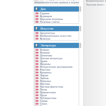
Комментировал:
эпидемиологические правила и нормы
Хорошая книга -
Дом
Гадания
Кулинария
Народная медицина
Полезные советы
Искусство
Архитектура
Изобразительное искусство
Культура
Литература
Боевики
Военные
Детективы
Детская литература
Драма
Журналы
Исторические произведения
Классика
Криминал
Лирика
Любовь
Мемуары
Мистика
Научная-фантастика
Песни
Приключения
Проза
Публицистика
Сказки
Стихи