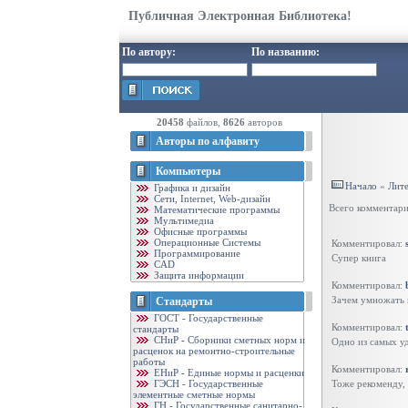
Публичная Электронная Библиотека!
По автору:
По названию:
20458
файлов,
8626
авторов
Авторы по алфавиту
Компьютеры
Начало
«
Лит
Графика и дизайн
Cети, Internet, Web-дизайн
Всего комментар
Математические программы
Мультимедиа
Офисные программы
Операционные Системы
Комментировал:
Программирование
Супер книга
CAD
Защита информации
Комментировал:
Зачем умножать 
Стандарты
ГОСТ - Государственные
Комментировал:
стандарты
CНиР - Сборники сметных норм и
Одно из самых у
расценок на ремонтно-строительные
работы
Комментировал:
ЕНиР - Единые нормы и расценки
ГЭСН - Государственные
Тоже рекоменду,
элементные сметные нормы
ГН - Государственные санитарно-