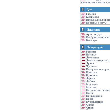
эпидемиологические пр
Дом
Гадания
Кулинария
Народная медицина
Полезные советы
Искусство
Архитектура
Изобразительное ис
Культура
Литература
Боевики
Военные
Детективы
Детская литература
Драма
Журналы
Исторические прои
Классика
Криминал
Лирика
Любовь
Мемуары
Мистика
Научная-фантастик
Песни
Приключения
Проза
Публицистика
Сказки
Стихи