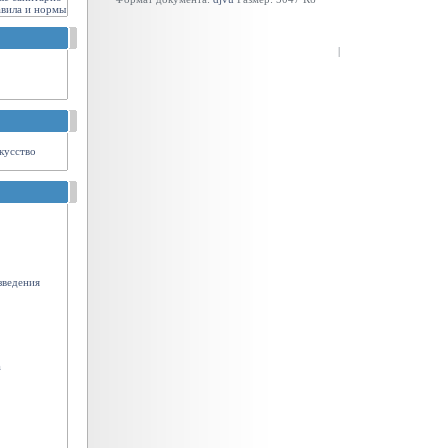
авила и нормы
|
кусство
зведения
а