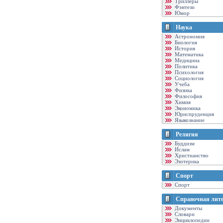
Триллеры
Фэнтези
Юмор
Наука
Астрономия
Биология
История
Математика
Медицина
Политика
Психология
Социология
Учеба
Физика
Философия
Химия
Экономика
Юриспруденция
Языкознание
Религия
Буддизм
Ислам
Христианство
Эзотерика
Спорт
Спорт
Справочная лит
Документы
Словари
Энциклопедии