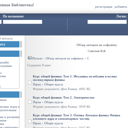
онная Библиотека!
регистрация
|
добавить
По названию:
Логин:
6
авторов
иту
Обзор авторов по алфавиту
Савельев И.В.
Начало
«
Обзор авторов по алфавиту
«
С
-дизайн
Содержит
3
книг.
ограммы
ы
темы
Курс общей физики: Том 1. Механика колебания и волны
молекулярная физика
Наука
«
Общие курсы
и
Формат документа:
djvu
Размер: 4681 Кб
Курс общей физики: Том 2. Электричество
енные
Наука
«
Общие курсы
метных норм и
Формат документа:
djvu
Размер: 3939 Кб
троительные
Курс общей физики: Том 3. Оптика Атомная физика Физика
мы и расценки
атомного ядра и элементарных частиц
енные
Наука
«
Общие курсы
рмы
ые санитарно-
Формат документа:
djvu
Размер: 5047 Кб