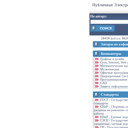
Публичная Электр
По автору:
20458
файлов,
862
Авторы по алфав
Компьютеры
Графика и дизайн
Cети, Internet, Web
Математические пр
Мультимедиа
Офисные программ
Операционные Сис
Программирование
CAD
Защита информаци
Стандарты
ГОСТ - Государств
стандарты
CНиР - Сборники с
расценок на ремонтно-с
работы
ЕНиР - Единые нор
ГЭСН - Государств
элементные сметные но
ГН - Государственн