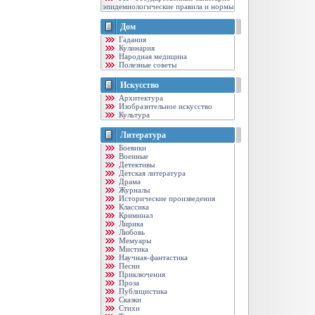
эпидемиологические правила и нормы
Дом
Гадания
Кулинария
Народная медицина
Полезные советы
Искусство
Архитектура
Изобразительное искусство
Культура
Литература
Боевики
Военные
Детективы
Детская литература
Драма
Журналы
Исторические произведения
Классика
Криминал
Лирика
Любовь
Мемуары
Мистика
Научная-фантастика
Песни
Приключения
Проза
Публицистика
Сказки
Стихи