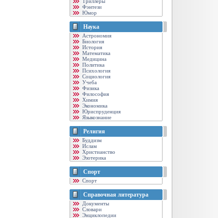
Триллеры
Фэнтези
Юмор
Наука
Астрономия
Биология
История
Математика
Медицина
Политика
Психология
Социология
Учеба
Физика
Философия
Химия
Экономика
Юриспруденция
Языкознание
Религия
Буддизм
Ислам
Христианство
Эзотерика
Спорт
Спорт
Справочная литература
Документы
Словари
Энциклопедии