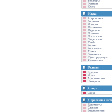
Триллеры
Фэнтези
Юмор
Наука
Астрономия
Биология
История
Математика
Медицина
Политика
Психология
Социология
Учеба
Физика
Философия
Химия
Экономика
Юриспруденция
Языкознание
Религия
Буддизм
Ислам
Христианство
Эзотерика
Спорт
Спорт
Справочная лит
Документы
Словари
Энциклопедии