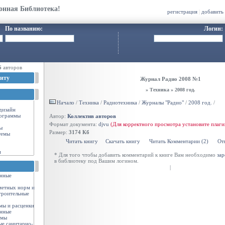
онная Библиотека!
регистрация
|
добавить
По названию:
Логин:
6
авторов
иту
Журнал Радио 2008 №1
» Техника » 2008 год.
Начало
/
Техника
/
Радиотехника
/
Журналы "Радио"
/
2008 год.
/
-дизайн
ограммы
Автор:
Коллектив авторов
Формат документа:
djvu
(Для корректного просмотра установите плаг
ы
Размер:
3174 Кб
темы
Читать книгу
Скачать книгу
Читать Комментарии (2)
От
и
* Для того чтобы добавить комментарий к книге Вам необходимо
зар
в библиотеку под Вашим логином.
|
енные
метных норм и
троительные
мы и расценки
енные
рмы
ые санитарно-