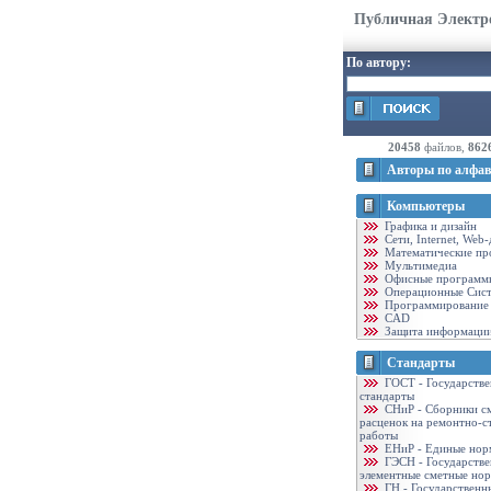
Публичная Электр
По автору:
20458
файлов,
862
Авторы по алфав
Компьютеры
Графика и дизайн
Cети, Internet, Web
Математические пр
Мультимедиа
Офисные программ
Операционные Сис
Программирование
CAD
Защита информаци
Стандарты
ГОСТ - Государств
стандарты
CНиР - Сборники с
расценок на ремонтно-с
работы
ЕНиР - Единые нор
ГЭСН - Государств
элементные сметные но
ГН - Государственн