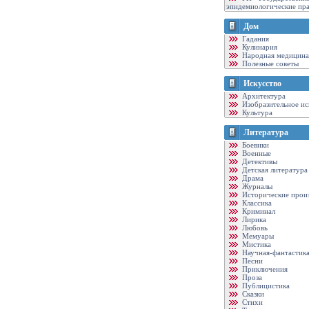
эпидемиологические пр
Дом
Гадания
Кулинария
Народная медицина
Полезные советы
Искусство
Архитектура
Изобразительное ис
Культура
Литература
Боевики
Военные
Детективы
Детская литература
Драма
Журналы
Исторические прои
Классика
Криминал
Лирика
Любовь
Мемуары
Мистика
Научная-фантастик
Песни
Приключения
Проза
Публицистика
Сказки
Стихи