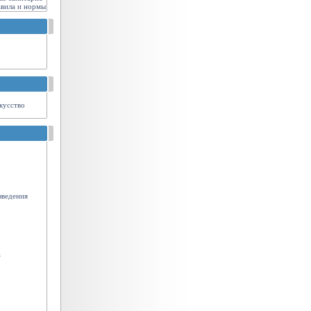
авила и нормы
кусство
зведения
а