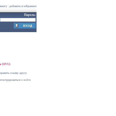
 книгу
|
добавить в избранное
Пароль:
ин DJVU)
править ссылку другу
егистрироваться
и войти