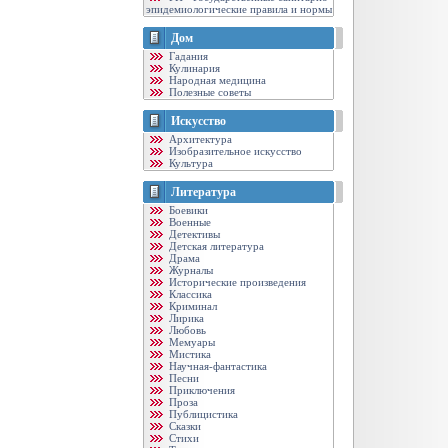
эпидемиологические правила и нормы
Дом
Гадания
Кулинария
Народная медицина
Полезные советы
Искусство
Архитектура
Изобразительное искусство
Культура
Литература
Боевики
Военные
Детективы
Детская литература
Драма
Журналы
Исторические произведения
Классика
Криминал
Лирика
Любовь
Мемуары
Мистика
Научная-фантастика
Песни
Приключения
Проза
Публицистика
Сказки
Стихи