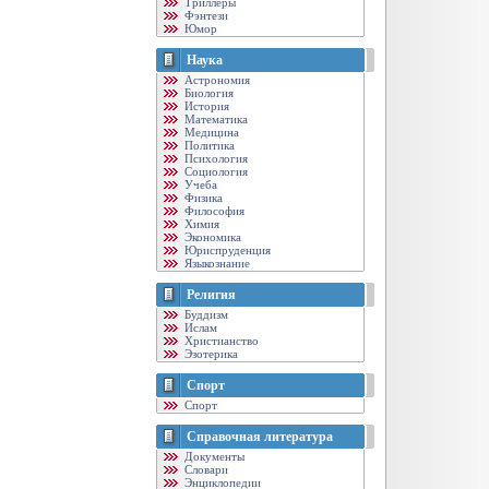
Триллеры
Фэнтези
Юмор
Наука
Астрономия
Биология
История
Математика
Медицина
Политика
Психология
Социология
Учеба
Физика
Философия
Химия
Экономика
Юриспруденция
Языкознание
Религия
Буддизм
Ислам
Христианство
Эзотерика
Спорт
Спорт
Справочная литература
Документы
Словари
Энциклопедии