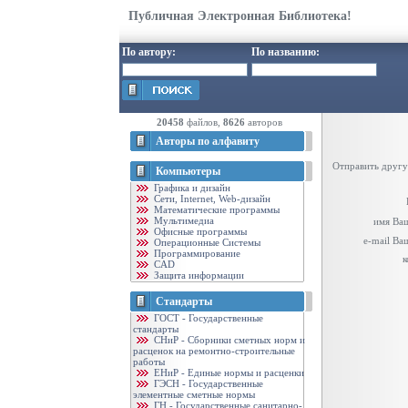
Публичная Электронная Библиотека!
По автору:
По названию:
20458
файлов,
8626
авторов
Авторы по алфавиту
Отправить другу
Компьютеры
Графика и дизайн
Cети, Internet, Web-дизайн
Математические программы
Мультимедиа
имя Ваш
Офисные программы
e-mail Ва
Операционные Системы
Программирование
к
CAD
Защита информации
Стандарты
ГОСТ - Государственные
стандарты
CНиР - Сборники сметных норм и
расценок на ремонтно-строительные
работы
ЕНиР - Единые нормы и расценки
ГЭСН - Государственные
элементные сметные нормы
ГН - Государственные санитарно-