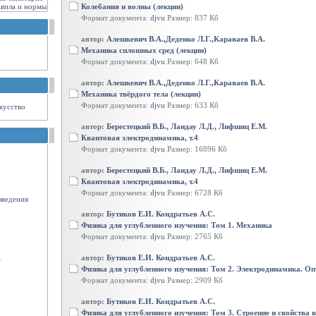
авила и нормы
Колебания и волны (лекции)
Формат документа:
djvu
Размер: 837 Кб
автор:
Алешкевич В.А.,Деденко Л.Г.,Караваев В.А.
Механика сплошных сред (лекции)
Формат документа:
djvu
Размер: 648 Кб
автор:
Алешкевич В.А.,Деденко Л.Г.,Караваев В.А.
Механика твёрдого тела (лекции)
Формат документа:
djvu
Размер: 633 Кб
кусство
автор:
Берестецкий В.Б., Ландау Л.Д., Лифшиц Е.М.
Квантовая электродинамика, т.4
Формат документа:
djvu
Размер: 16896 Кб
автор:
Берестецкий В.Б., Ландау Л.Д., Лифшиц Е.М.
Квантовая электродинамика, т.4
Формат документа:
djvu
Размер: 6728 Кб
зведения
автор:
Бутиков Е.И. Кондратьев А.С.
Физика для углубленного изучения: Том 1. Механика
Формат документа:
djvu
Размер: 2765 Кб
автор:
Бутиков Е.И. Кондратьев А.С.
а
Физика для углубленного изучения: Том 2. Электродинамика. Оп
Формат документа:
djvu
Размер: 2909 Кб
автор:
Бутиков Е.И. Кондратьев А.С.
Физика для углубленного изучения: Том 3. Строение и свойства 