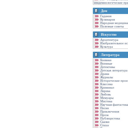
эпидемиологические пр
Дом
Гадания
Кулинария
Народная медицина
Полезные советы
Искусство
Архитектура
Изобразительное ис
Культура
Литература
Боевики
Военные
Детективы
Детская литература
Драма
Журналы
Исторические прои
Классика
Криминал
Лирика
Любовь
Мемуары
Мистика
Научная-фантастик
Песни
Приключения
Проза
Публицистика
Сказки
Стихи