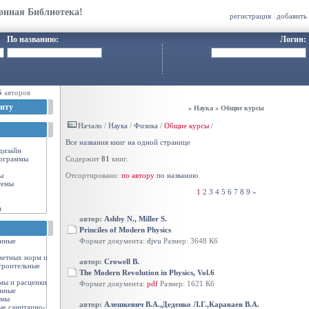
онная Библиотека!
регистрация
|
добавить
По названию:
Логин:
6
авторов
иту
» Наука » Общие курсы
Начало
/
Наука
/
Физика
/
Общие курсы
/
Все названия книг на одной странице
-дизайн
ограммы
Содержит
81
книг.
ы
Отсортировано:
по автору
по названию
темы
1
2
3
4
5
6
7
8
9
»
и
автор:
Ashby N., Miller S.
Princiles of Modern Physics
енные
Формат документа:
djvu
Размер: 3648 Кб
метных норм и
автор:
Crowell B.
троительные
The Modern Revolution in Physics, Vol.6
мы и расценки
Формат документа:
pdf
Размер: 1621 Кб
енные
рмы
автор:
Алешкевич В.А.,Деденко Л.Г.,Караваев В.А.
ые санитарно-