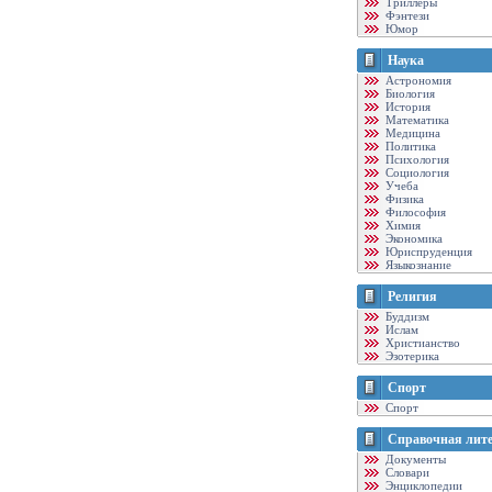
Триллеры
Фэнтези
Юмор
Наука
Астрономия
Биология
История
Математика
Медицина
Политика
Психология
Социология
Учеба
Физика
Философия
Химия
Экономика
Юриспруденция
Языкознание
Религия
Буддизм
Ислам
Христианство
Эзотерика
Спорт
Спорт
Справочная лит
Документы
Словари
Энциклопедии