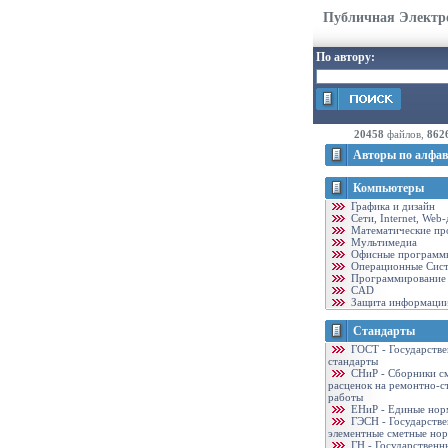
Публичная Электр
По автору:
20458
файлов,
862
Авторы по алфав
Компьютеры
Графика и дизайн
Cети, Internet, Web
Математические пр
Мультимедиа
Офисные программ
Операционные Сис
Программирование
CAD
Защита информаци
Стандарты
ГОСТ - Государств
стандарты
CНиР - Сборники с
расценок на ремонтно-с
работы
ЕНиР - Единые нор
ГЭСН - Государств
элементные сметные но
ГН - Государственн