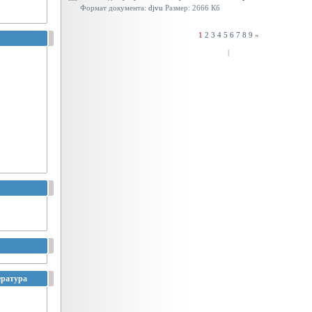
Формат документа:
djvu
Размер: 2666 Кб
1
2
3
4
5
6
7
8
9
»
|
ература