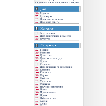
эпидемиологические правила и нормы
Дом
Гадания
Кулинария
Народная медицина
Полезные советы
Искусство
Архитектура
Изобразительное искусство
Культура
Литература
Боевики
Военные
Детективы
Детская литература
Драма
Журналы
Исторические произведения
Классика
Криминал
Лирика
Любовь
Мемуары
Мистика
Научная-фантастика
Песни
Приключения
Проза
Публицистика
Сказки
Стихи