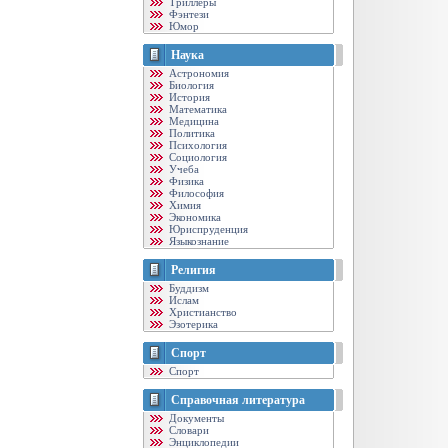
Триллеры
Фэнтези
Юмор
Наука
Астрономия
Биология
История
Математика
Медицина
Политика
Психология
Социология
Учеба
Физика
Философия
Химия
Экономика
Юриспруденция
Языкознание
Религия
Буддизм
Ислам
Христианство
Эзотерика
Спорт
Спорт
Справочная литература
Документы
Словари
Энциклопедии