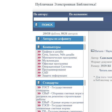
Публичная Электронная Библиотека!
По автору:
По названию:
20458
файлов,
8626
авторов
Авторы по алфавиту
Компьютеры
Начало
/
Наук
Графика и дизайн
Cети, Internet, Web-дизайн
Математические программы
Автор:
Савельев
Мультимедиа
Формат докумен
Офисные программы
Размер:
3939 Кб
Операционные Системы
Программирование
Читать кн
CAD
Защита информации
* Для того чт
в библиотеку 
Стандарты
ГОСТ - Государственные
стандарты
CНиР - Сборники сметных норм и
расценок на ремонтно-строительные
работы
ЕНиР - Единые нормы и расценки
ГЭСН - Государственные
элементные сметные нормы
ГН - Государственные санитарно-