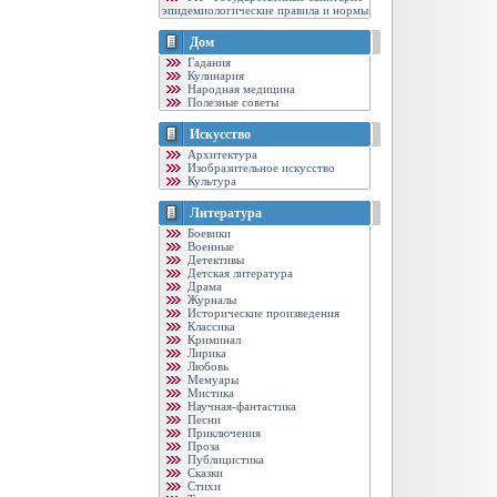
эпидемиологические правила и нормы
Дом
Гадания
Кулинария
Народная медицина
Полезные советы
Искусство
Архитектура
Изобразительное искусство
Культура
Литература
Боевики
Военные
Детективы
Детская литература
Драма
Журналы
Исторические произведения
Классика
Криминал
Лирика
Любовь
Мемуары
Мистика
Научная-фантастика
Песни
Приключения
Проза
Публицистика
Сказки
Стихи