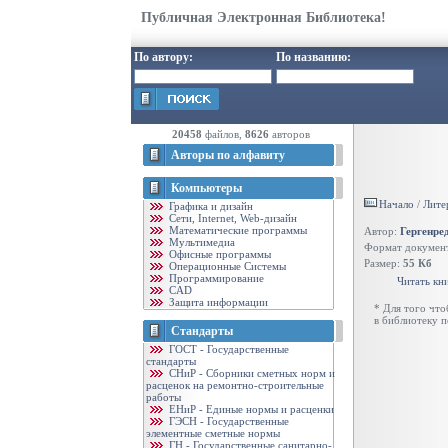
Публичная Электронная Библиотека!
По автору:
По названию:
20458
файлов,
8626
авторов
Авторы по алфавиту
Компьютеры
Начало
/
Лите
Графика и дизайн
Cети, Internet, Web-дизайн
Математические программы
Автор:
Гергенре
Мультимедиа
Формат докумен
Офисные программы
Размер:
55 Кб
Операционные Системы
Программирование
Читать кн
CAD
Защита информации
* Для того чт
в библиотеку 
Стандарты
ГОСТ - Государственные
стандарты
CНиР - Сборники сметных норм и
расценок на ремонтно-строительные
работы
ЕНиР - Единые нормы и расценки
ГЭСН - Государственные
элементные сметные нормы
ГН - Государственные санитарно-