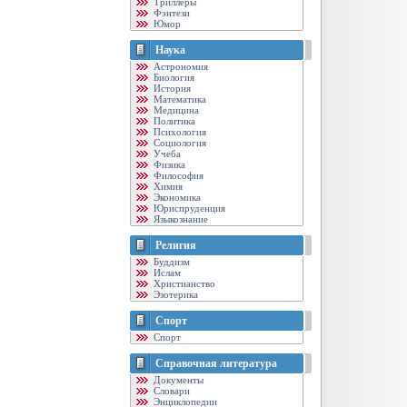
Триллеры
Фэнтези
Юмор
Наука
Астрономия
Биология
История
Математика
Медицина
Политика
Психология
Социология
Учеба
Физика
Философия
Химия
Экономика
Юриспруденция
Языкознание
Религия
Буддизм
Ислам
Христианство
Эзотерика
Спорт
Спорт
Справочная литература
Документы
Словари
Энциклопедии