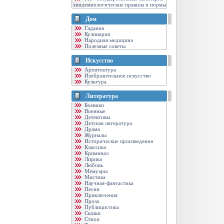
эпидемиологические правила и нормы
Дом
Гадания
Кулинария
Народная медицина
Полезные советы
Искусство
Архитектура
Изобразительное искусство
Культура
Литература
Боевики
Военные
Детективы
Детская литература
Драма
Журналы
Исторические произведения
Классика
Криминал
Лирика
Любовь
Мемуары
Мистика
Научная-фантастика
Песни
Приключения
Проза
Публицистика
Сказки
Стихи