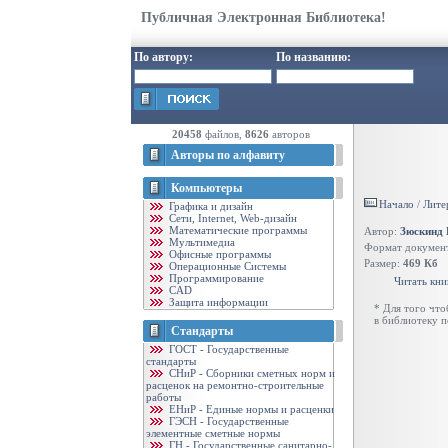
Публичная Электронная Библиотека!
По автору:
По названию:
20458
файлов,
8626
авторов
Авторы по алфавиту
Компьютеры
Начало
/
Лите
Графика и дизайн
Cети, Internet, Web-дизайн
Математические программы
Автор:
Зюскинд 
Мультимедиа
Формат докумен
Офисные программы
Размер:
469 Кб
Операционные Системы
Программирование
Читать кни
CAD
Защита информации
* Для того чт
в библиотеку 
Стандарты
ГОСТ - Государственные
стандарты
CНиР - Сборники сметных норм и
расценок на ремонтно-строительные
работы
ЕНиР - Единые нормы и расценки
ГЭСН - Государственные
элементные сметные нормы
ГН - Государственные санитарно-