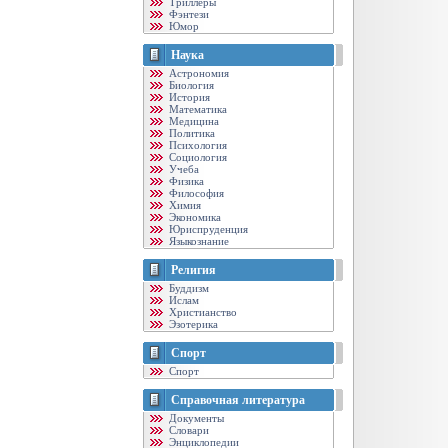
Триллеры
Фэнтези
Юмор
Наука
Астрономия
Биология
История
Математика
Медицина
Политика
Психология
Социология
Учеба
Физика
Философия
Химия
Экономика
Юриспруденция
Языкознание
Религия
Буддизм
Ислам
Христианство
Эзотерика
Спорт
Спорт
Справочная литература
Документы
Словари
Энциклопедии